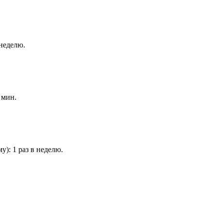
неделю.
 мин.
у): 1 раз в неделю.